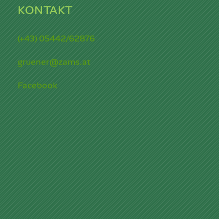
KONTAKT
(+43) 05442/62876
gruener@zams.at
Facebook